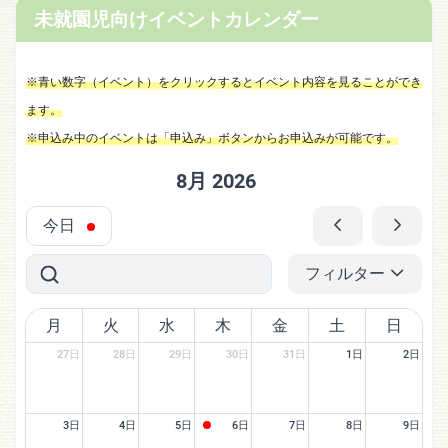
未就園児向けイベントカレンダー
※青い数字（イベント）をクリックするとイベント内容を見ることができ
ます。
※申込み中のイベントは「申込み」ボタンからお申込みが可能です。
8月 2026
今日
フィルター
月
火
水
木
金
土
日
27日
28日
29日
30日
31日
1日
2日
3日
4日
5日
6日
7日
8日
9日