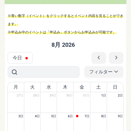
※青い数字（イベント）をクリックするとイベント内容を見ることができ
ます。
※申込み中のイベントは「申込み」ボタンからお申込みが可能です。
8月 2026
今日
フィルター
月
火
水
木
金
土
日
27日
28日
29日
30日
31日
1日
2日
3日
4日
5日
6日
7日
8日
9日