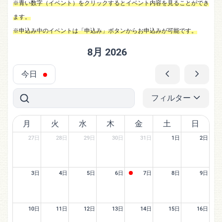
※青い数字（イベント）をクリックするとイベント内容を見ることができ
ます。
※申込み中のイベントは「申込み」ボタンからお申込みが可能です。
8月 2026
今日
フィルター
月
火
水
木
金
土
日
27日
28日
29日
30日
31日
1日
2日
3日
4日
5日
6日
7日
8日
9日
10日
11日
12日
13日
14日
15日
16日