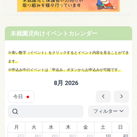
未就園児向けイベントカレンダー
※青い数字（イベント）をクリックするとイベント内容を見ることができ
ます。
※申込み中のイベントは「申込み」ボタンからお申込みが可能です。
8月 2026
今日
フィルター
月
火
水
木
金
土
日
27日
28日
29日
30日
31日
1日
2日