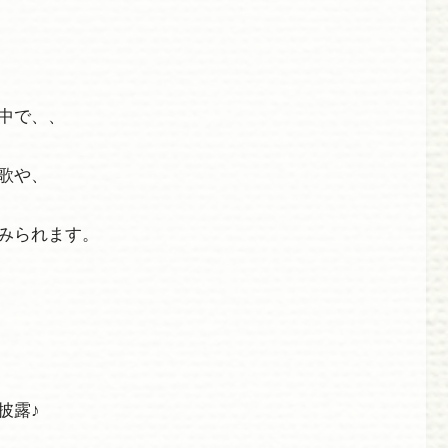
中で、、
歌や、
みられます。
披露♪