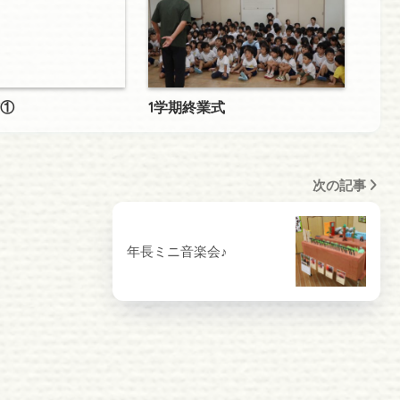
①
1学期終業式
次の記事
年長ミニ音楽会♪