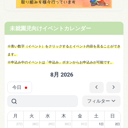
未就園児向けイベントカレンダー
※青い数字（イベント）をクリックするとイベント内容を見ることができ
ます。
※申込み中のイベントは「申込み」ボタンからお申込みが可能です。
8月 2026
今日
フィルター
月
火
水
木
金
土
日
27日
28日
29日
30日
31日
1日
2日