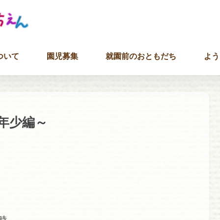
ついて
園児募集
就園前のおともだち
よう
年少編～
時、