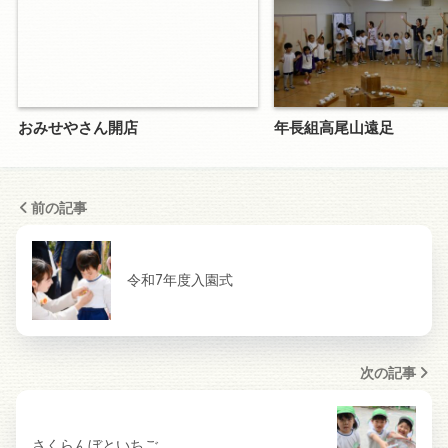
おみせやさん開店
年長組高尾山遠足
前の記事
令和7年度入園式
次の記事
さくらんぼといちご