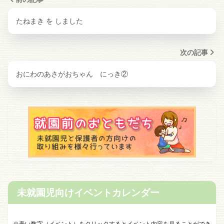
たねまき を しました
次の記事
おにわのあさがおちゃん にっき②
未就園児向けイベントカレンダー
※青い数字（イベント）をクリックするとイベント内容を見ることができ