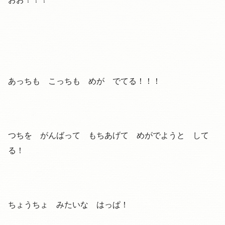
あっちも こっちも めが でてる！！！
つちを がんばって もちあげて めがでようと して
る！
ちょうちょ みたいな はっぱ！