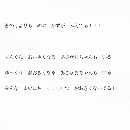
きのうよりも めの かずが ふえてる！！！
ぐんぐん おおきくなる あさがおちゃんも いる
ゆっくり おおきくなる あさがおちゃんも いる
みんな まいにち すこしずつ おおきくなってる！