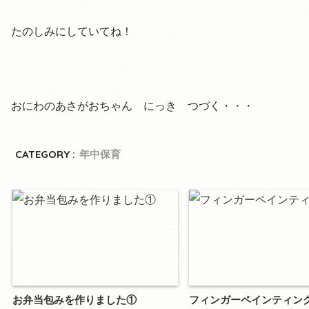
たのしみにしていてね！
おにわのあさがおちゃん にっき つづく・・・
CATEGORY :
年中保育
お弁当包みを作りました①
フィンガーペインティン