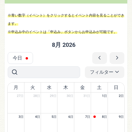
※青い数字（イベント）をクリックするとイベント内容を見ることができ
ます。
※申込み中のイベントは「申込み」ボタンからお申込みが可能です。
8月 2026
今日
フィルター
月
火
水
木
金
土
日
27日
28日
29日
30日
31日
1日
2日
3日
4日
5日
6日
7日
8日
9日