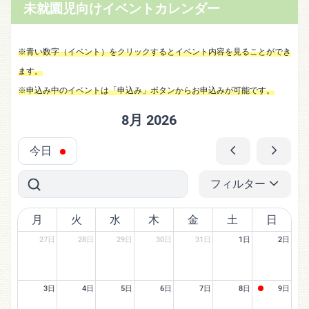
未就園児向けイベントカレンダー
※青い数字（イベント）をクリックするとイベント内容を見ることができ
ます。
※申込み中のイベントは「申込み」ボタンからお申込みが可能です。
8月 2026
今日
フィルター
月
火
水
木
金
土
日
27日
28日
29日
30日
31日
1日
2日
3日
4日
5日
6日
7日
8日
9日