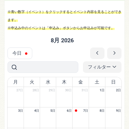
※青い数字（イベント）をクリックするとイベント内容を見ることができ
ます。
※申込み中のイベントは「申込み」ボタンからお申込みが可能です。
8月 2026
今日
フィルター
月
火
水
木
金
土
日
27日
28日
29日
30日
31日
1日
2日
3日
4日
5日
6日
7日
8日
9日