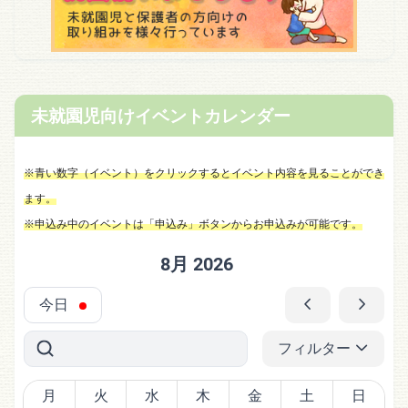
未就園児向けイベントカレンダー
※青い数字（イベント）をクリックするとイベント内容を見ることができ
ます。
※申込み中のイベントは「申込み」ボタンからお申込みが可能です。
8月 2026
今日
フィルター
月
火
水
木
金
土
日